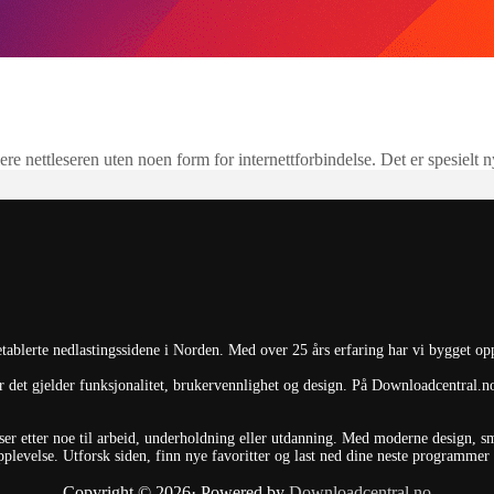
lere nettleseren uten noen form for internettforbindelse. Det er spesielt n
ablerte nedlastingssidene i Norden. Med over 25 års erfaring har vi bygget op
 det gjelder funksjonalitet, brukervennlighet og design. På Downloadcentral.no 
du ser etter noe til arbeid, underholdning eller utdanning. Med moderne design, 
levelse. Utforsk siden, finn nye favoritter og last ned dine neste programmer el
Copyright © 2026· Powered by
Downloadcentral.no