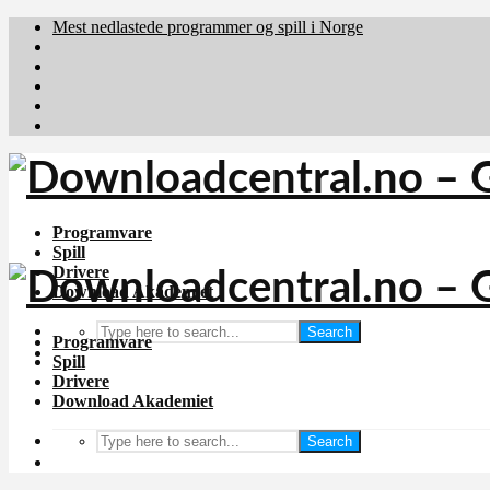
Mest nedlastede programmer og spill i Norge
Download.dk
Downloadcentral.fi
Brafiler.se
holyfile.com
deutschedownloads.de
Programvare
Spill
Drivere
Download Akademiet
Search
Programvare
Spill
Drivere
Download Akademiet
Search