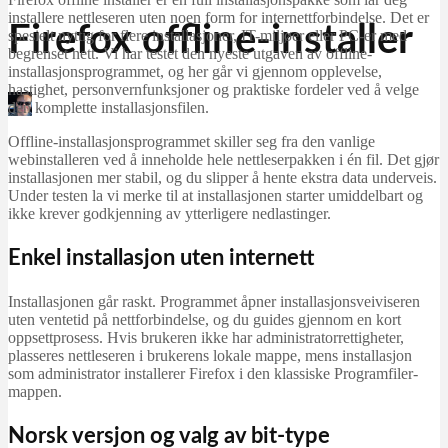
installere nettleseren uten noen form for internettforbindelse. Det er
Firefox offline-installer
spesielt nyttig for flere installasjoner, IT-miljøer eller PC-er med
begrenset nett. Vi har testet den nyeste utgaven av offline-
installasjonsprogrammet, og her går vi gjennom opplevelse,
hastighet, personvernfunksjoner og praktiske fordeler ved å velge
den komplette installasjonsfilen.
Martin Jørgensen
januar 23, 2026
Offline-installasjonsprogrammet skiller seg fra den vanlige
webinstalleren ved å inneholde hele nettleserpakken i én fil. Det gjør
installasjonen mer stabil, og du slipper å hente ekstra data underveis.
Under testen la vi merke til at installasjonen starter umiddelbart og
ikke krever godkjenning av ytterligere nedlastinger.
Enkel installasjon uten internett
Installasjonen går raskt. Programmet åpner installasjonsveiviseren
uten ventetid på nettforbindelse, og du guides gjennom en kort
oppsettprosess. Hvis brukeren ikke har administratorrettigheter,
plasseres nettleseren i brukerens lokale mappe, mens installasjon
som administrator installerer Firefox i den klassiske Programfiler-
mappen.
Norsk versjon og valg av bit-type