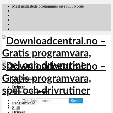
Mest nedlastede programmer og spill i Norge
Download.dk
Downloadcentral.fi
Brafiler.se
holyfile.com
deutschedownloads.de
Programvare
Spill
Drivere
Download Akademiet
Search
Programvare
Spill
Drivere