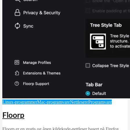
Linux-programmer
Mac-programvare
Nettlesere
Programvare
Floorp
Floorp er en gratis og åpen kildekode-nettleser basert på Firefox,