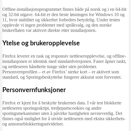
Offline-installasjonsprogrammet finnes både på norsk og i en 64-bit
og 32-bit utgave. 64-bit er den beste løsningen for Windows 10 og
11, hvor stabilitet og sikkerhet forbedres betydelig. Under testen
opplevde vi ingen problemer med språkvalg, og den norske
brukerflaten var aktivert direkte etter installasjonen.
Ytelse og brukeropplevelse
Firefox leverer en rask og responsiv nettleseropplevelse, og offline-
installasjonen er identisk med standardversjonen. Faner åpner raskt,
og nettleseren håndterte tunge sider uten problemer.
Personvernprofilen – et av Firefox’ sterke kort – er aktivert som
standard, og Sporingsbeskyttelse fungerer akkurat som forventet.
Personvernfunksjoner
Firefox er kjent for å beskytte brukernes data. I vår test blokkerte
nettleseren sporingsskript, tredjepartscookies og andre
sporingsmekanismer uten å påvirke hastigheten nevneverdig. Det
finnes også mulighet for å utvide nettleseren med ekstra sikkerhets-
og annonseblokkeringsutvidelser.