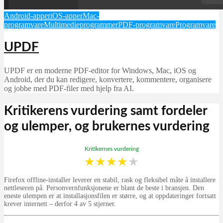
Android-apper
iOS-apper
Mac-
programvare
Multimedieprogrammer
PDF-programvare
Programvare
UPDF
UPDF er en moderne PDF-editor for Windows, Mac, iOS og
Android, der du kan redigere, konvertere, kommentere, organisere
og jobbe med PDF-filer med hjelp fra AI.
Kritikerens vurdering samt fordeler
og ulemper, og brukernes vurdering
Kritikernes vurdering
★
★
★
★
★
Firefox offline-installer leverer en stabil, rask og fleksibel måte å installere
nettleseren på. Personvernfunksjonene er blant de beste i bransjen. Den
eneste ulempen er at installasjonsfilen er større, og at oppdateringer fortsatt
krever internett – derfor 4 av 5 stjerner.