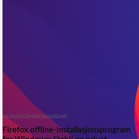
Facebook
X
Reddit
Pinterest
Email
Firefox offline-installasjonsprogram