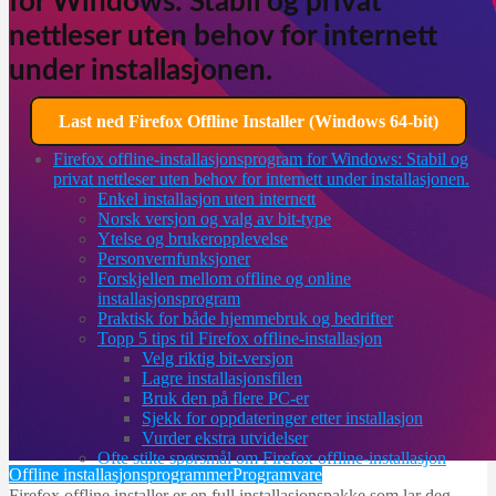
for Windows: Stabil og privat
nettleser uten behov for internett
under installasjonen.
Last ned Firefox Offline Installer (Windows 64-bit)
Firefox offline-installasjonsprogram for Windows: Stabil og
privat nettleser uten behov for internett under installasjonen.
Enkel installasjon uten internett
Norsk versjon og valg av bit-type
Ytelse og brukeropplevelse
Personvernfunksjoner
Forskjellen mellom offline og online
installasjonsprogram
Praktisk for både hjemmebruk og bedrifter
Topp 5 tips til Firefox offline-installasjon
Velg riktig bit-versjon
Lagre installasjonsfilen
Bruk den på flere PC-er
Sjekk for oppdateringer etter installasjon
Vurder ekstra utvidelser
Ofte stilte spørsmål om Firefox offline-installasjon
Offline installasjonsprogrammer
Programvare
Firefox offline installer er en full installasjonspakke som lar deg