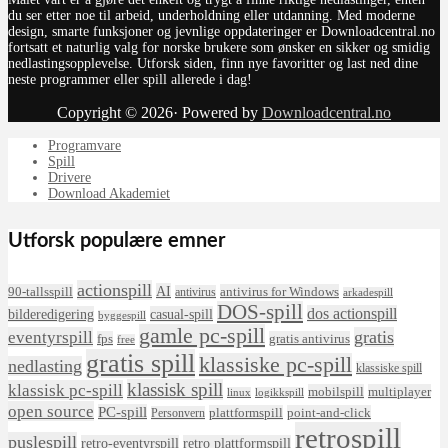
du ser etter noe til arbeid, underholdning eller utdanning. Med moderne
design, smarte funksjoner og jevnlige oppdateringer er Downloadcentral.no
fortsatt et naturlig valg for norske brukere som ønsker en sikker og smidig
nedlastingsopplevelse. Utforsk siden, finn nye favoritter og last ned dine
neste programmer eller spill allerede i dag!
Copyright © 2026· Powered by
Downloadcentral.no
Programvare
Spill
Drivere
Download Akademiet
Utforsk populære emner
actionspill
AI
90-tallsspill
antivirus for Windows
antivirus
arkadespill
DOS-spill
dos actionspill
bilderedigering
casual-spill
byggespill
gamle pc-spill
eventyrspill
gratis
fps
gratis antivirus
free
gratis spill
klassiske pc-spill
nedlasting
klassiske spill
klassisk spill
klassisk pc-spill
mobilspill
multiplayer
linux
logikkspill
open source
PC-spill
plattformspill
point-and-click
Personvern
retrospill
puslespill
retro-eventyrspill
retro plattformspill