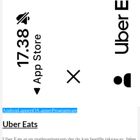
Android-apper
iOS-apper
Programvare
Uber Eats
Uber Eats er en matleveringsapp der du kan bestille takeaway, følge