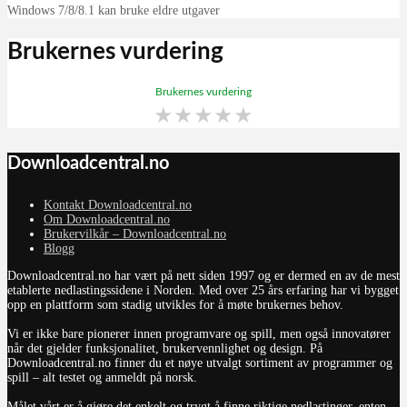
Windows 7/8/8.1 kan bruke eldre utgaver
Brukernes vurdering
Brukernes vurdering
★
★
★
★
★
Downloadcentral.no
Kontakt Downloadcentral.no
Om Downloadcentral.no
Brukervilkår – Downloadcentral.no
Blogg
Downloadcentral.no har vært på nett siden 1997 og er dermed en av de mest
etablerte nedlastingssidene i Norden. Med over 25 års erfaring har vi bygget
opp en plattform som stadig utvikles for å møte brukernes behov.
Vi er ikke bare pionerer innen programvare og spill, men også innovatører
når det gjelder funksjonalitet, brukervennlighet og design. På
Downloadcentral.no finner du et nøye utvalgt sortiment av programmer og
spill – alt testet og anmeldt på norsk.
Målet vårt er å gjøre det enkelt og trygt å finne riktige nedlastinger, enten