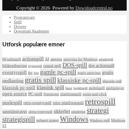
Copyright © 2026· Powered by
Downloadcentral.no
Programvare
Spill
Drivere
Download Akademiet
Utforsk populære emner
actionspill
AI
90-tallsspill
antivirus for Windows
antivirus
arkadespill
DOS-spill
dos actionspill
bilderedigering
casual-spill
byggespill
gamle pc-spill
eventyrspill
gratis
fps
gratis antivirus
free
gratis spill
klassiske pc-spill
nedlasting
klassiske spill
klassisk spill
klassisk pc-spill
mobilspill
multiplayer
linux
logikkspill
open source
PC-spill
plattformspill
point-and-click
Personvern
retrospill
puslespill
retro-eventyrspill
retro plattformspill
strategi
sikkerhet
sanntidsstrategi
sierra eventyrspill
simulering
Windows
strategispill
Windows
turbasert strategi
Windows-spill
11