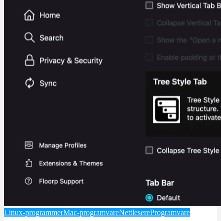
Linux-programmer
Mac-programvare
Nettlesere
Programvare