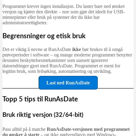
Programmet krever ingen installasjon. Du laster bare ned ønsket
versjon og kjører den direkte – noe som gjør det ideelt for USB-
minnepinner eller bruk på systemer der du ikke har
administratorrettigheter.
Begrensninger og etisk bruk
Det er viktig å nevne at RunAsDate
ikke
bør brukes til å omgå
prøveperioder i software – og mange moderne programmer benytter
dessuten beskyttelsesmekanismer som uansett ignorerer
datoendringer gjort med RunAsDate. Programmet er ment for
legitim bruk, som feilsøking, automatisering og utvikling.
Last ned RunAsDate
Topp 5 tips til RunAsDate
Bruk riktig versjon (32/64-bit)
Pass alltid på å matche
RunAsDate-versjonen med programmet
du ønsker å starte
– og ikke nødvendigvis med Windows-