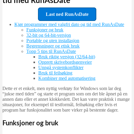
tid med RunAsDate
Last ned RunAsDate
Kjør programmer med valgfri dato og tid med RunAsDate
Funksjoner og bruk
32-bit og 64-bit-versjon
Portable og uten installasjon
Begrensninger og etisk bruk
Topp 5 tips til RunAsDate
Bruk riktig versjon (32/64-bit)
Opprett skrivebordsgenveier
Unngå systemkonflikter
Bruk til feilsøking
Kombiner med automatisering
Dette er et enkelt, men nyttig verktøy for Windows som lar deg
“jukse med tiden” og starte et program som om det ble åpnet på en
annen dato eller et annet klokkeslett. Det kan være praktisk i mange
situasjoner, for eksempel til testformål, feilsøking eller hvis et
program har funksjonalitet som bare virker på bestemte dager.
Funksjoner og bruk