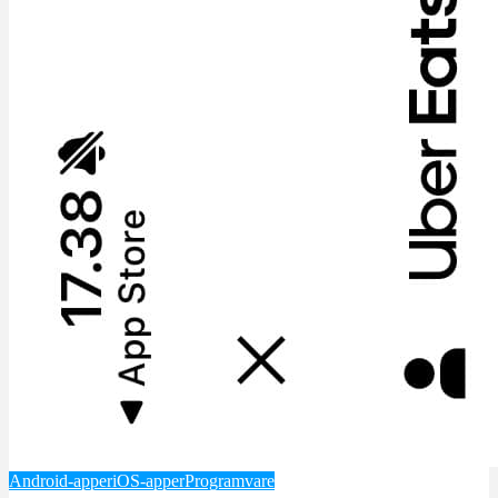
Android-apper
iOS-apper
Programvare