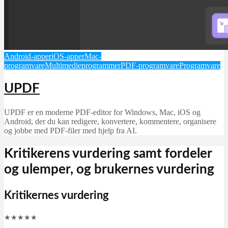
Android-apper
iOS-apper
Mac-
programvare
Multimedieprogrammer
PDF-programvare
Programvare
UPDF
UPDF er en moderne PDF-editor for Windows, Mac, iOS og
Android, der du kan redigere, konvertere, kommentere, organisere
og jobbe med PDF-filer med hjelp fra AI.
Kritikerens vurdering samt fordeler
og ulemper, og brukernes vurdering
Kritikernes vurdering
★
★
★
★
★