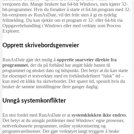
versjonen din. Mange brukere har 64-bit Windows, men kjører 32-
bit-programmer. Hvis du forsøker å starte et 64-bit-program med 32-
bit-versjonen av RunAsDate, vil det feile uten å gi en tydelig
feilmelding. Du kan sjekke om et program er 32- eller 64-bit via
Oppgavebehandling i Windows eller med verktøy som Process
Explorer.
Opprett skrivebordsgenveier
RunAsDate gjør det mulig å
opprette snarveier direkte fra
programmet
, der du på forhånd har angitt både banen til
programmet og ønsket dato og tidspunkt. Det betyr at du kan starte
for eksempel et testverktøy med en forhåndsdefinert “falsk” tid –
kun med ett klikk fra skrivebordet. Det sparer tid, spesielt hvis du
bruker de samme innstillingene flere ganger daglig.
Unngå systemkonflikter
En stor fordel med RunAsDate er at
systemklokken ikke endres
.
Det betyr at du unngår problemer med Windows’ egne prosesser,
nettverksbaserte programmer, online synkronisering og
programvarelisenser. Det gjør verktøyet langt tryggere å bruke