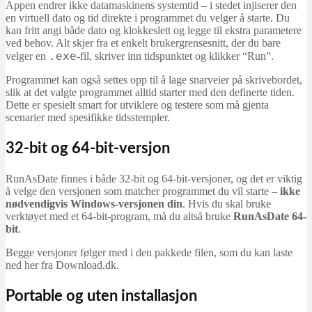
Appen endrer ikke datamaskinens systemtid – i stedet injiserer den
en virtuell dato og tid direkte i programmet du velger å starte. Du
kan fritt angi både dato og klokkeslett og legge til ekstra parametere
ved behov. Alt skjer fra et enkelt brukergrensesnitt, der du bare
.exe
velger en
-fil, skriver inn tidspunktet og klikker “Run”.
Programmet kan også settes opp til å lage snarveier på skrivebordet,
slik at det valgte programmet alltid starter med den definerte tiden.
Dette er spesielt smart for utviklere og testere som må gjenta
scenarier med spesifikke tidsstempler.
32-bit og 64-bit-versjon
RunAsDate finnes i både 32-bit og 64-bit-versjoner, og det er viktig
å velge den versjonen som matcher programmet du vil starte –
ikke
nødvendigvis Windows-versjonen din
. Hvis du skal bruke
verktøyet med et 64-bit-program, må du altså bruke
RunAsDate 64-
bit
.
Begge versjoner følger med i den pakkede filen, som du kan laste
ned her fra Download.dk.
Portable og uten installasjon