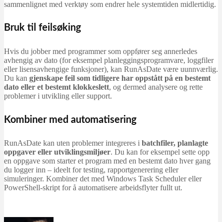
sammenlignet med verktøy som endrer hele systemtiden midlertidig.
Bruk til feilsøking
Hvis du jobber med programmer som oppfører seg annerledes
avhengig av dato (for eksempel planleggingsprogramvare, loggfiler
eller lisensavhengige funksjoner), kan RunAsDate være uunnværlig.
Du kan
gjenskape feil som tidligere har oppstått på en bestemt
dato eller et bestemt klokkeslett
, og dermed analysere og rette
problemer i utvikling eller support.
Kombiner med automatisering
RunAsDate kan uten problemer integreres i
batchfiler, planlagte
oppgaver eller utviklingsmiljøer
. Du kan for eksempel sette opp
en oppgave som starter et program med en bestemt dato hver gang
du logger inn – ideelt for testing, rapportgenerering eller
simuleringer. Kombiner det med Windows Task Scheduler eller
PowerShell-skript for å automatisere arbeidsflyter fullt ut.