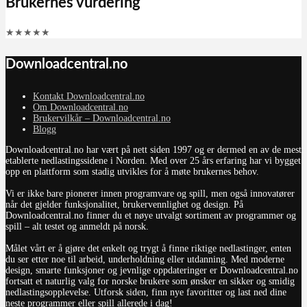
Brukernes vurdering
★
★
★
★
★
Downloadcentral.no
Kontakt Downloadcentral.no
Om Downloadcentral.no
Brukervilkår – Downloadcentral.no
Blogg
Downloadcentral.no har vært på nett siden 1997 og er dermed en av de mest
etablerte nedlastingssidene i Norden. Med over 25 års erfaring har vi bygget
opp en plattform som stadig utvikles for å møte brukernes behov.
Vi er ikke bare pionerer innen programvare og spill, men også innovatører
når det gjelder funksjonalitet, brukervennlighet og design. På
Downloadcentral.no finner du et nøye utvalgt sortiment av programmer og
spill – alt testet og anmeldt på norsk.
Målet vårt er å gjøre det enkelt og trygt å finne riktige nedlastinger, enten
du ser etter noe til arbeid, underholdning eller utdanning. Med moderne
design, smarte funksjoner og jevnlige oppdateringer er Downloadcentral.no
fortsatt et naturlig valg for norske brukere som ønsker en sikker og smidig
nedlastingsopplevelse. Utforsk siden, finn nye favoritter og last ned dine
neste programmer eller spill allerede i dag!