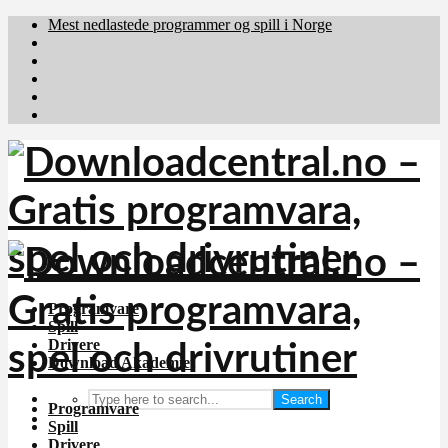
Mest nedlastede programmer og spill i Norge
Download.dk
Downloadcentral.fi
Brafiler.se
holyfile.com
deutschedownloads.de
Programvare
Spill
Drivere
Download Akademiet
Search
Programvare
Spill
Drivere