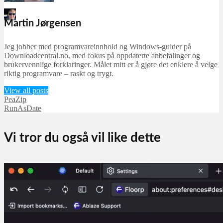
Martin Jørgensen
Martin Jørgensen
september 24, 2025
Jeg jobber med programvareinnhold og Windows-guider på
Downloadcentral.no, med fokus på oppdaterte anbefalinger og
brukervennlige forklaringer. Målet mitt er å gjøre det enklere å velge
riktig programvare – raskt og trygt.
View all posts
PeaZip
RunAsDate
Vi tror du også vil like dette