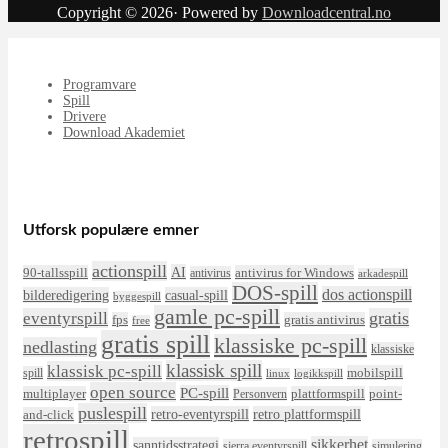
Copyright © 2026· Powered by
Downloadcentral.no
Programvare
Spill
Drivere
Download Akademiet
Utforsk populære emner
actionspill
AI
90-tallsspill
antivirus for Windows
antivirus
arkadespill
DOS-spill
dos actionspill
bilderedigering
casual-spill
byggespill
gamle pc-spill
eventyrspill
gratis
fps
gratis antivirus
free
gratis spill
klassiske pc-spill
nedlasting
klassiske
klassisk spill
klassisk pc-spill
mobilspill
spill
linux
logikkspill
open source
PC-spill
multiplayer
plattformspill
point-
Personvern
puslespill
retro-eventyrspill
retro plattformspill
and-click
retrospill
sikkerhet
sanntidsstrategi
sierra eventyrspill
simulering