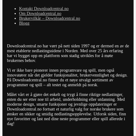
Kontakt Downloadcentral.no
Om Downloadcentral.no
Brukervilkår – Downloadcentral.no
Blogg
Downloadcentral.no har vært på nett siden 1997 og er dermed en av de
mest etablerte nedlastingssidene i Norden. Med over 25 års erfaring
har vi bygget opp en plattform som stadig utvikles for å møte
brukernes behov.
Vi er ikke bare pionerer innen programvare og spill, men også
innovatører når det gjelder funksjonalitet, brukervennlighet og design.
På Downloadcentral.no finner du et nøye utvalgt sortiment av
programmer og spill – alt testet og anmeldt på norsk.
Målet vårt er å gjøre det enkelt og trygt å finne riktige nedlastinger,
enten du ser etter noe til arbeid, underholdning eller utdanning. Med
moderne design, smarte funksjoner og jevnlige oppdateringer er
Downloadcentral.no fortsatt et naturlig valg for norske brukere som
ønsker en sikker og smidig nedlastingsopplevelse. Utforsk siden, finn
nye favoritter og last ned dine neste programmer eller spill allerede i
dag!