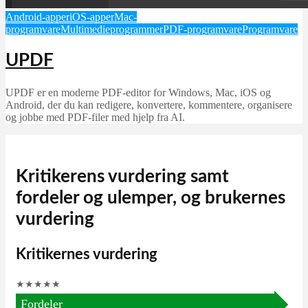
Android-apper
iOS-apper
Mac-
programvare
Multimedieprogrammer
PDF-programvare
Programvare
UPDF
UPDF er en moderne PDF-editor for Windows, Mac, iOS og
Android, der du kan redigere, konvertere, kommentere, organisere
og jobbe med PDF-filer med hjelp fra AI.
Kritikerens vurdering samt
fordeler og ulemper, og brukernes
vurdering
Kritikernes vurdering
★
★
★
★
★
Fordeler