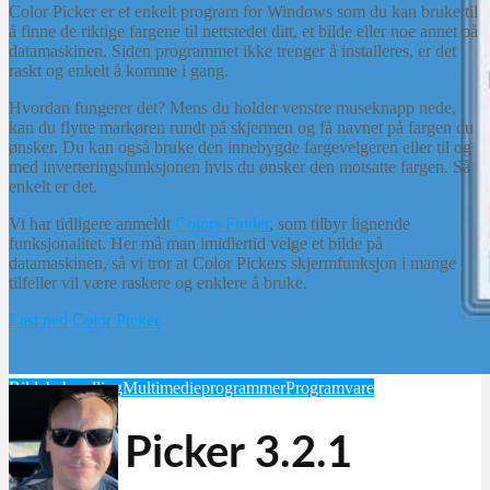
Color Picker er et enkelt program for Windows som du kan bruke til
å finne de riktige fargene til nettstedet ditt, et bilde eller noe annet på
datamaskinen. Siden programmet ikke trenger å installeres, er det
raskt og enkelt å komme i gang.
Hvordan fungerer det? Mens du holder venstre museknapp nede,
kan du flytte markøren rundt på skjermen og få navnet på fargen du
ønsker. Du kan også bruke den innebygde fargevelgeren eller til og
med inverteringsfunksjonen hvis du ønsker den motsatte fargen. Så
enkelt er det.
Vi har tidligere anmeldt
Colors Finder
, som tilbyr lignende
funksjonalitet. Her må man imidlertid velge et bilde på
datamaskinen, så vi tror at Color Pickers skjermfunksjon i mange
tilfeller vil være raskere og enklere å bruke.
Last ned Color Picker
Bildebehandling
Multimedieprogrammer
Programvare
Color Picker 3.2.1