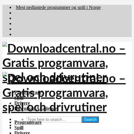
Mest nedlastede programmer og spill i Norge
Download.dk
Downloadcentral.fi
Brafiler.se
holyfile.com
deutschedownloads.de
Programvare
Spill
Drivere
Download Akademiet
Search
Programvare
Spill
Drivere