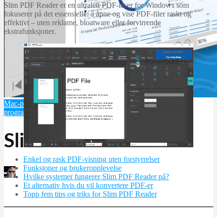
Slim PDF Reader er en ultralett PDF-leser for Windows som
fokuserer på det essensielle: å åpne og vise PDF-filer raskt og
effektivt – uten reklame, bloatware eller forvirrende
ekstrafunksjoner.
Mac-programvare
Multimedieprogrammer
PDF-
programvare
Programvare
Slim PDF Reader
Enkel og rask PDF-visning uten forstyrrelser
Funksjoner og brukeropplevelse
Martin Jørgensen
Hvilke systemer fungerer Slim PDF Reader på?
november 3, 2025
Et alternativ hvis du vil konvertere PDF-er
Topp fem tips og triks for Slim PDF Reader