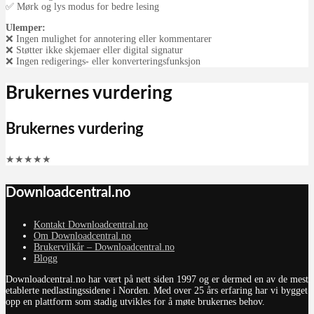
✅ Mørk og lys modus for bedre lesing
Ulemper:
❌ Ingen mulighet for annotering eller kommentarer
❌ Støtter ikke skjemaer eller digital signatur
❌ Ingen redigerings- eller konverteringsfunksjon
Brukernes vurdering
Brukernes vurdering
★
★
★
★
★
Downloadcentral.no
Kontakt Downloadcentral.no
Om Downloadcentral.no
Brukervilkår – Downloadcentral.no
Blogg
Downloadcentral.no har vært på nett siden 1997 og er dermed en av de mest
etablerte nedlastingssidene i Norden. Med over 25 års erfaring har vi bygget
opp en plattform som stadig utvikles for å møte brukernes behov.