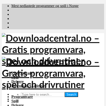
Mest nedlastede programmer og spill i Norge
Download.dk
Downloadcentral.fi
Brafiler.se
holyfile.com
deutschedownloads.de
Programvare
Spill
Drivere
Download Akademiet
Search
Programvare
Spill
Drivere