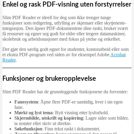
Enkel og rask PDF-visning uten forstyrrelser
Slim PDF Reader er ideell for deg som ikke trenger tunge
funksjoner som redigering, utfylling av skjemaer eller skytjeneste-
integrasjon. Den åpner PDF-dokumentene dine raskt, bruker svært
få ressurser og egner seg godt for eldre eller tregere datamaskiner,
skolebruk og arbeidsstasjoner med fokus på ytelse og enkelhet.
Det gjør den særlig godt egnet for studenter, kontorarbeid eller som
et ekstra PDF-program ved siden av for eksempel Adobe
Acrobat
Reader
.
Funksjoner og brukeropplevelse
Slim PDF Reader har de grunnleggende funksjonene du forventer:
Fanesystem
: Åpne flere PDF-er samtidig, hver i sin egen
fane.
Mørkt og lyst tema
: Bytt visning etter lysforhold.
Skjermbilde, utskrift og kopiering
: Lagre sider som bilder,
ta notater eller skriv ut direkte.
Søkefunksjon
: Finn tekst raskt i dokumentet.