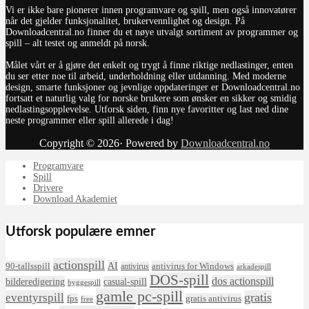
Vi er ikke bare pionerer innen programvare og spill, men også innovatører
når det gjelder funksjonalitet, brukervennlighet og design. På
Downloadcentral.no finner du et nøye utvalgt sortiment av programmer og
spill – alt testet og anmeldt på norsk.
Målet vårt er å gjøre det enkelt og trygt å finne riktige nedlastinger, enten
du ser etter noe til arbeid, underholdning eller utdanning. Med moderne
design, smarte funksjoner og jevnlige oppdateringer er Downloadcentral.no
fortsatt et naturlig valg for norske brukere som ønsker en sikker og smidig
nedlastingsopplevelse. Utforsk siden, finn nye favoritter og last ned dine
neste programmer eller spill allerede i dag!
Copyright © 2026· Powered by
Downloadcentral.no
Programvare
Spill
Drivere
Download Akademiet
Utforsk populære emner
actionspill
AI
90-tallsspill
antivirus for Windows
antivirus
arkadespill
DOS-spill
dos actionspill
bilderedigering
casual-spill
byggespill
gamle pc-spill
eventyrspill
gratis
fps
gratis antivirus
free