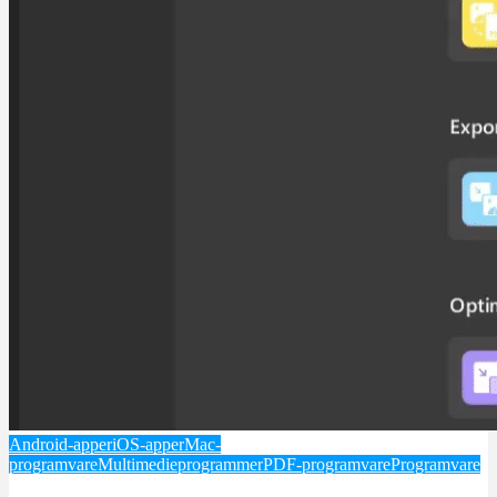
Android-apper
iOS-apper
Mac-
programvare
Multimedieprogrammer
PDF-programvare
Programvare