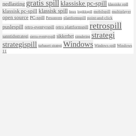
gratis spill
klassiske pc-spill
nedlasting
klassiske spill
klassisk spill
klassisk pc-spill
mobilspill
multiplayer
linux
logikkspill
open source
PC-spill
plattformspill
point-and-click
Personvern
retrospill
puslespill
retro-eventyrspill
retro plattformspill
strategi
sikkerhet
sanntidsstrategi
sierra eventyrspill
simulering
Windows
strategispill
Windows
turbasert strategi
Windows-spill
11