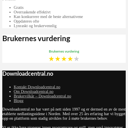
Gratis
Overraskende effektivt
Kan konkurrere med de beste alternativene
Oppdateres ofte
Lynraskt og brukervennlig
Brukernes vurdering
Brukernes vurdering
★
★
★
★
★
Downloadcentral.no
Kontakt Downloadcentral.no
Om Downloadcentral.no
Brukervilkår – Downloadcentral.no
Blogg
Downloadcentral.no har vært på nett siden 1997 og er dermed en av de mest
etablerte nedlastingssidene i Norden. Med over 25 års erfaring har vi bygget
opp en plattform som stadig utvikles for å møte brukernes behov.
Vi er ikke bare pionerer innen programvare og spill, men også innovatører