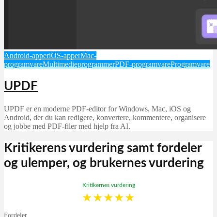
Android-apper
iOS-apper
Mac-
programvare
Multimedieprogrammer
PDF-programvare
Programvare
UPDF
UPDF er en moderne PDF-editor for Windows, Mac, iOS og
Android, der du kan redigere, konvertere, kommentere, organisere
og jobbe med PDF-filer med hjelp fra AI.
Kritikerens vurdering samt fordeler
og ulemper, og brukernes vurdering
Kritikernes vurdering
★
★
★
★
★
Fordeler