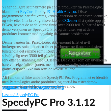
Vi har tidligere sett nærmere på andre produkter fra ParetoLogic,
blant annet
RegCure Pro
og
PC Health Advisor
. Disse
programmene har fått kraftig kritikk, ettersom de er nesten identiske,
og selv etter å ha brukt gratisverktøyet
CCleaner
til å rydde opp på
PC-en, hevdet de at de kunne finne over 2000 feil. Vi har nå testet
demo-versjonen av SpeedyPC Pro, og det viser seg at dette
produktet kommer med nøyaktig de samme problemene.
Denne gangen har ParetoLogic ikke engang laget et nytt
brukergrensesnitt – bortsett fra et par logoer og ikoner er designet
fullstendig det samme som i RegCure Pro. SpeedyPC Pro fant
selvfølgelig over 3500 feil på vår gamle PC med Windows 7 64-bit,
selv etter en skanning med CCleaner. Det virker som om utvikleren
bare vil selge fullversjonen, men det er vanskelig å si, siden
gratisversjonen ikke kan rette de lovede feilene.
Alt i alt kan vi ikke anbefale SpeedyPC Pro. Programmet er identisk
med ParetoLogics andre produkter, og etter å ha testet demo-
versjonen virker det heller ikke særlig lovende.
Programvare
Raskere PC
Systemverktøy
Last ned SpeedyPC Pro
SpeedyPC Pro 3.1.12