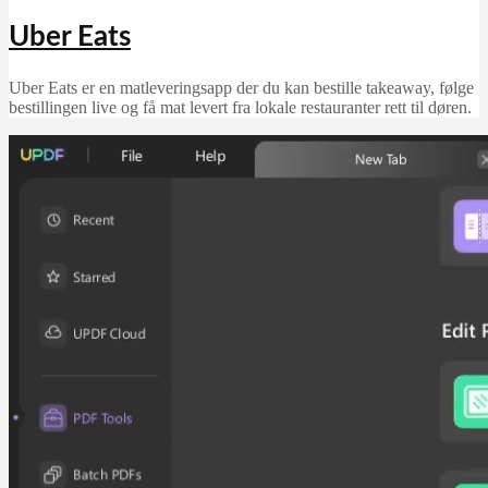
Uber Eats
Uber Eats er en matleveringsapp der du kan bestille takeaway, følge
bestillingen live og få mat levert fra lokale restauranter rett til døren.