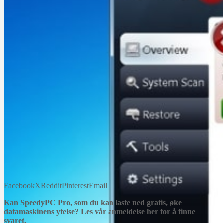
Facebook
X
Reddit
Pinterest
Email
Kan SpeedyPC Pro, som du kan laste ned gratis, øke
datamaskinens ytelse? Les vår anmeldelse her for å finne
svaret.