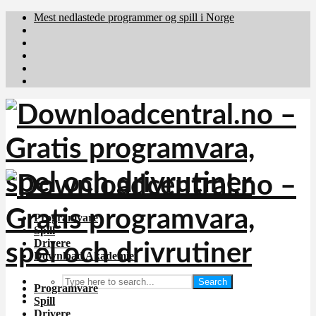
Mest nedlastede programmer og spill i Norge
Download.dk
Downloadcentral.fi
Brafiler.se
holyfile.com
deutschedownloads.de
Programvare
Spill
Drivere
Download Akademiet
Search
Programvare
Spill
Drivere