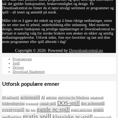
når det gjelder funksjonalitet, brukervennlighet og design. På
Downloadcentral.no finner du et nøye utvalgt sortiment av programmer og
spill – alt testet og anmeldt på norsk.
Målet vårt er å gjøre det enkelt og trygt å finne riktige nedlastinger, enten
du ser etter noe til arbeid, underholdning eller utdanning. Med moderne
design, smarte funksjoner og jevnlige oppdateringer er Downloadcentral.no
fortsatt et naturlig valg for norske brukere som ønsker en sikker og smidig
nedlastingsopplevelse. Utforsk siden, finn nye favoritter og last ned dine
neste programmer eller spill allerede i dag!
Copyright © 2026· Powered by
Downloadcentral.no
Programvare
Spill
Drivere
Download Akademiet
Utforsk populære emner
actionspill
AI
90-tallsspill
antivirus for Windows
antivirus
arkadespill
DOS-spill
dos actionspill
bilderedigering
casual-spill
byggespill
gamle pc-spill
eventyrspill
gratis
fps
gratis antivirus
free
gratis spill
klassiske pc-spill
nedlasting
klassiske spill