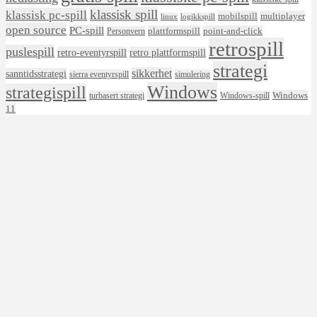
klassisk spill
klassisk pc-spill
mobilspill
multiplayer
linux
logikkspill
open source
PC-spill
plattformspill
point-and-click
Personvern
retrospill
puslespill
retro-eventyrspill
retro plattformspill
strategi
sikkerhet
sanntidsstrategi
sierra eventyrspill
simulering
Windows
strategispill
Windows
turbasert strategi
Windows-spill
11