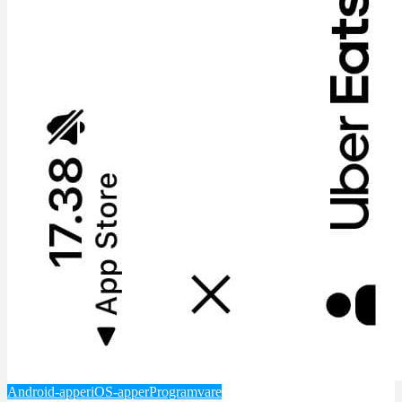
Android-apper
iOS-apper
Programvare