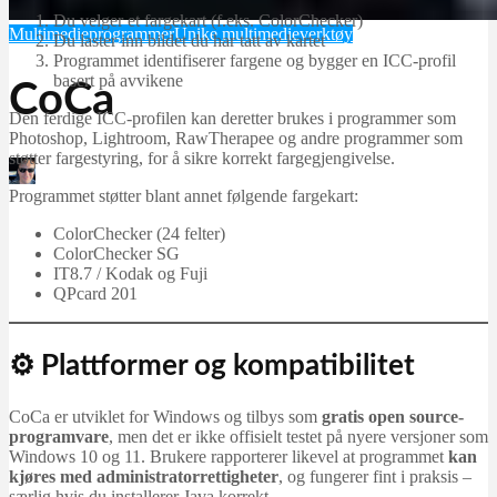
Du velger et fargekart (f.eks. ColorChecker)
Multimedieprogrammer
Unike multimedieverktøy
Du laster inn bildet du har tatt av kartet
Programmet identifiserer fargene og bygger en ICC-profil
basert på avvikene
CoCa
Den ferdige ICC-profilen kan deretter brukes i programmer som
Photoshop, Lightroom, RawTherapee og andre programmer som
støtter fargestyring, for å sikre korrekt fargegjengivelse.
Martin Jørgensen
Programmet støtter blant annet følgende fargekart:
oktober 31, 2025
ColorChecker (24 felter)
ColorChecker SG
IT8.7 / Kodak og Fuji
QPcard 201
⚙️ Plattformer og kompatibilitet
CoCa er utviklet for Windows og tilbys som
gratis open source-
programvare
, men det er ikke offisielt testet på nyere versjoner som
Windows 10 og 11. Brukere rapporterer likevel at programmet
kan
kjøres med administratorrettigheter
, og fungerer fint i praksis –
særlig hvis du installerer Java korrekt.