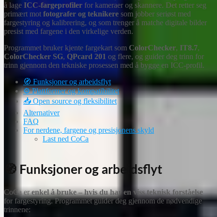
å lage
ICC-fargeprofiler
for kameraer og skannere. Det retter seg
primært mot
fotografer og teknikere
som jobber seriøst med
fargestyring og kalibrering, og som trenger å matche digitale bilder
presist med fargene i den virkelige verden.
Programmet bruker kjente fargekart som
ColorChecker
,
IT8.7
,
ColorChecker SG
,
QPcard 201
og flere, og guider deg trinn for
trinn gjennom den tekniske prosessen med å bygge en ICC-profil.
🧭 Funksjoner og arbeidsflyt
⚙️ Plattformer og kompatibilitet
📥 Open source og fleksibilitet
Alternativer
FAQ
For nerdene, fargene og presisjonens skyld
Last ned CoCa
🧭 Funksjoner og arbeidsflyt
CoCa er
enkel å bruke – hvis du har en viss teknisk forståelse
for fargestyring. Programmet guider deg gjennom de nødvendige
trinnene: