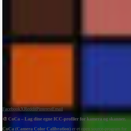
Facebook
X
Reddit
Pinterest
Email
🎨 CoCa – Lag dine egne ICC-profiler for kamera og skanner.
CoCa (Camera Color Calibration)
er et open source-program for