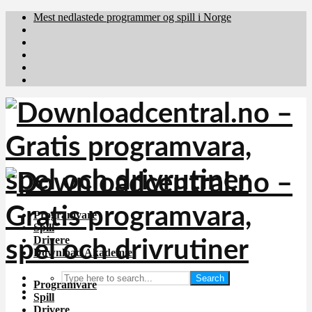
Mest nedlastede programmer og spill i Norge
Download.dk
Downloadcentral.fi
Brafiler.se
holyfile.com
deutschedownloads.de
Programvare
Spill
Drivere
Download Akademiet
Search
Programvare
Spill
Drivere