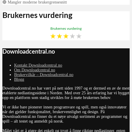
🔴 Mangler moderne brukergrensesnitt
Brukernes vurdering
Brukernes vurdering
★
★
★
★
★
Downloadcentral.no
Kontakt Downloadcentral.no
Om Downloadcentral.no
Brukervilkår – Downloadcentral.no
Blogg
Downloadcentral.no har vært på nett siden 1997 og er dermed en av de mest
etablerte nedlastingssidene i Norden. Med over 25 års erfaring har vi bygget
opp en plattform som stadig utvikles for å møte brukernes behov.
Vi er ikke bare pionerer innen programvare og spill, men også innovatører
når det gjelder funksjonalitet, brukervennlighet og design. På
Downloadcentral.no finner du et nøye utvalgt sortiment av programmer og
spill – alt testet og anmeldt på norsk.
Målet vårt er å gjøre det enkelt og trygt å finne riktige nedlastinger, enten