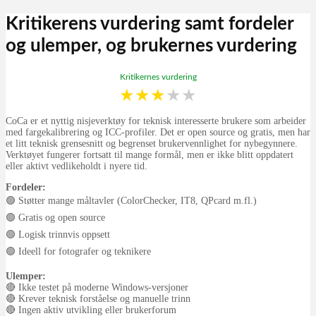
Kritikerens vurdering samt fordeler
og ulemper, og brukernes vurdering
Kritikernes vurdering
★
★
★
★
★
CoCa er et nyttig nisjeverktøy for teknisk interesserte brukere som arbeider
med fargekalibrering og ICC-profiler. Det er open source og gratis, men har
et litt teknisk grensesnitt og begrenset brukervennlighet for nybegynnere.
Verktøyet fungerer fortsatt til mange formål, men er ikke blitt oppdatert
eller aktivt vedlikeholdt i nyere tid.
Fordeler:
🟢 Støtter mange måltavler (ColorChecker, IT8, QPcard m.fl.)
🟢 Gratis og open source
🟢 Logisk trinnvis oppsett
🟢 Ideell for fotografer og teknikere
Ulemper:
🔴 Ikke testet på moderne Windows-versjoner
🔴 Krever teknisk forståelse og manuelle trinn
🔴 Ingen aktiv utvikling eller brukerforum