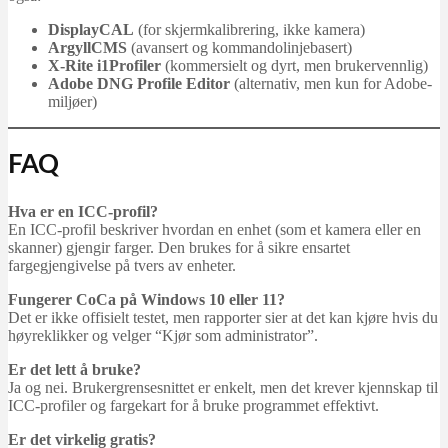
DisplayCAL
(for skjermkalibrering, ikke kamera)
ArgyllCMS
(avansert og kommandolinjebasert)
X-Rite i1Profiler
(kommersielt og dyrt, men brukervennlig)
Adobe DNG Profile Editor
(alternativ, men kun for Adobe-
miljøer)
FAQ
Hva er en ICC-profil?
En ICC-profil beskriver hvordan en enhet (som et kamera eller en
skanner) gjengir farger. Den brukes for å sikre ensartet
fargegjengivelse på tvers av enheter.
Fungerer CoCa på Windows 10 eller 11?
Det er ikke offisielt testet, men rapporter sier at det kan kjøre hvis du
høyreklikker og velger “Kjør som administrator”.
Er det lett å bruke?
Ja og nei. Brukergrensesnittet er enkelt, men det krever kjennskap til
ICC-profiler og fargekart for å bruke programmet effektivt.
Er det virkelig gratis?