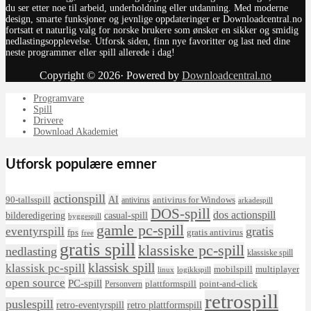
du ser etter noe til arbeid, underholdning eller utdanning. Med moderne
design, smarte funksjoner og jevnlige oppdateringer er Downloadcentral.no
fortsatt et naturlig valg for norske brukere som ønsker en sikker og smidig
nedlastingsopplevelse. Utforsk siden, finn nye favoritter og last ned dine
neste programmer eller spill allerede i dag!
Copyright © 2026· Powered by
Downloadcentral.no
Programvare
Spill
Drivere
Download Akademiet
Utforsk populære emner
actionspill
AI
90-tallsspill
antivirus for Windows
antivirus
arkadespill
DOS-spill
dos actionspill
bilderedigering
casual-spill
byggespill
gamle pc-spill
eventyrspill
gratis
fps
gratis antivirus
free
gratis spill
klassiske pc-spill
nedlasting
klassiske spill
klassisk spill
klassisk pc-spill
mobilspill
multiplayer
linux
logikkspill
open source
PC-spill
plattformspill
point-and-click
Personvern
retrospill
puslespill
retro-eventyrspill
retro plattformspill